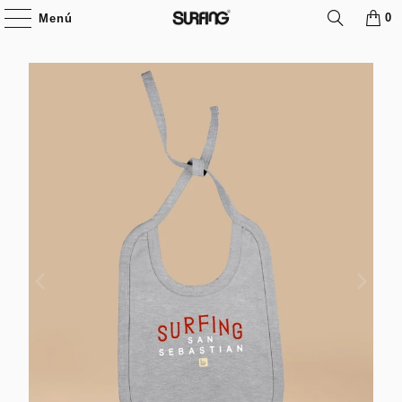
0
Menú