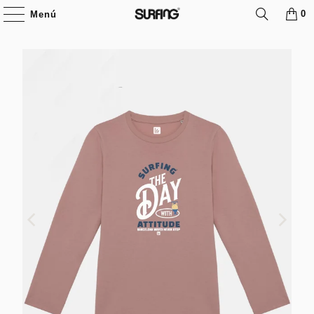
0
Menú