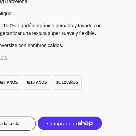
ng Barcelona
ntiguo
n
100% algodón orgánico peinado y lavado con
arantizar una textura súper suave y flexible.
oversize con hombros caídos.
llas
6/8 AÑOS
8/10 AÑOS
10/12 AÑOS
a la cesta