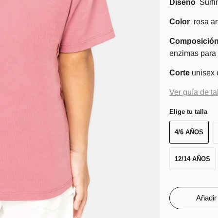
Diseño
Surfi
Color
rosa a
Composició
enzimas para g
Corte
unisex 
Ver guía de ta
Elige tu talla
4/6 AÑOS
12/14 AÑOS
Añadir 