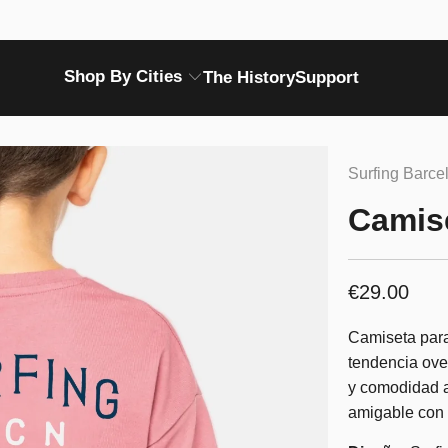
Shop By Cities
The History
Support
Surfing Barc
Camise
€29.00
Camiseta para
tendencia ove
y comodidad a
amigable con 