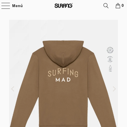
0
Menú