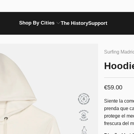
Shop By Cities
The History
Support
Surfing Madri
Hoodi
€59.00
Siente la com
prenda que cap
protege el me
frescura del 