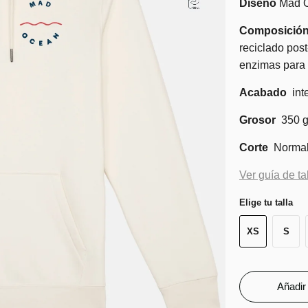
Diseño
Mad 
Composició
reciclado pos
enzimas para g
Acabado
int
Grosor
350 
Corte
Normal
Ver guía de ta
Elige tu talla
XS
S
Añadir 