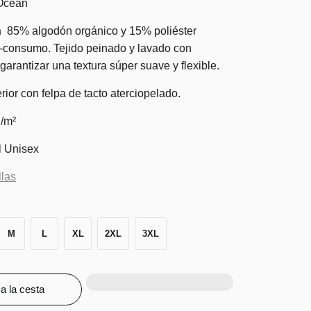
Ocean
n
85% algodón orgánico y 15% poliéster
t-consumo. Tejido peinado y lavado con
arantizar una textura súper suave y flexible.
erior con felpa de tacto aterciopelado.
g/m²
 Unisex
llas
M
L
XL
2XL
3XL
a la cesta