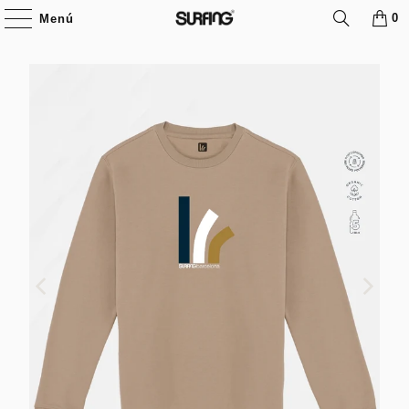
0
Menú