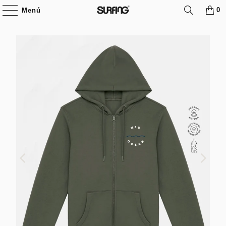
0
Menú