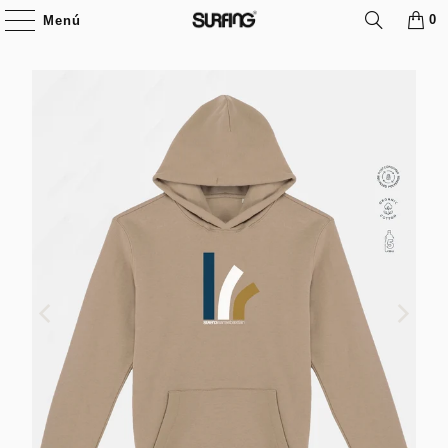
0
Menú